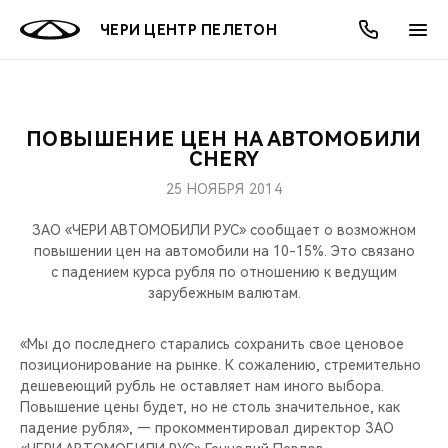
ЧЕРИ ЦЕНТР ПЕЛЕТОН
ПОВЫШЕНИЕ ЦЕН НА АВТОМОБИЛИ
ОНЛАЙН СЕРВИСЫ
ПОКУПАТЕЛЯМ
ВЛАДЕЛЬЦАМ
О КОМПАНИИ
МИР CHERY
МОДЕЛИ
АКЦИИ
CHERY
25 НОЯБРЯ 2014
ВЫБОР И ПОКУПКА
СЕРВИС
АКСЕССУАРЫ
ВЫГОДЫ И АКЦИИ
ВЫБОР И ПОКУПКА
О НАС
ВСЕ МОДЕЛИ
ЗАО «ЧЕРИ АВТОМОБИЛИ РУС» сообщает о возможном
КРЕДИТ И СТРАХОВАНИЕ
ЗАПЧАСТИ И АКСЕССУАРЫ
О БРЕНДЕ
КРЕДИТ
МЫ В СОЦСЕТЯХ
повышении цен на автомобили на 10-15%. Это связано
КРОССОВЕРЫ
с падением курса рубля по отношению к ведущим
зарубежным валютам.
ПОДДЕРЖКА
CHERY В СОЦСЕТЯХ
СЕДАНЫ
«Мы до последнего старались сохранить свое ценовое
CHERY CONNECT
ЛЮДИ CHERY
позиционирование на рынке. К сожалению, стремительно
НОВИНКИ
дешевеющий рубль не оставляет нам иного выбора.
БЛАГОТВОРИТЕЛЬНОСТЬ
Повышение цены будет, но не столь значительное, как
падение рубля», — прокомментировал директор ЗАО