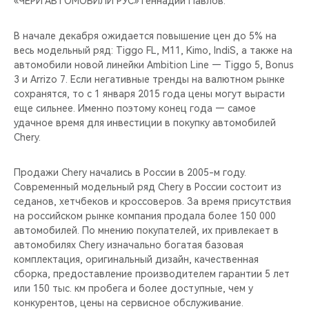
«ЧЕРИ АВТОМОБИЛИ РУС» Геннадий Павлов.
CHERY REMOTE
В начале декабря ожидается повышение цен до 5% на
CHERY И СПОРТ
весь модельный ряд: Tiggo FL, M11, Kimo, IndiS, а также на
автомобили новой линейки Ambition Line — Tiggo 5, Bonus
НАШИ МЕРОПРИЯТИЯ
3 и Arrizo 7. Если негативные тренды на валютном рынке
сохранятся, то с 1 января 2015 года цены могут вырасти
ВИДЕООБЗОРЫ
еще сильнее. Именно поэтому конец года — самое
удачное время для инвестиции в покупку автомобилей
Chery.
CHERY ДЛЯ ДЕТЕЙ
Продажи Chery начались в России в 2005-м году.
Современный модельный ряд Chery в России состоит из
седанов, хетчбеков и кроссоверов. За время присутствия
на российском рынке компания продала более 150 000
автомобилей. По мнению покупателей, их привлекает в
автомобилях Chery изначально богатая базовая
комплектация, оригинальный дизайн, качественная
сборка, предоставление производителем гарантии 5 лет
или 150 тыс. км пробега и более доступные, чем у
конкурентов, цены на сервисное обслуживание.