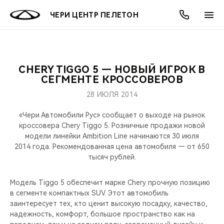
ЧЕРИ ЦЕНТР ПЕЛЕТОН
CHERY TIGGO 5 — НОВЫЙ ИГРОК В
ОНЛАЙН СЕРВИСЫ
ПОКУПАТЕЛЯМ
ВЛАДЕЛЬЦАМ
О КОМПАНИИ
МИР CHERY
МОДЕЛИ
АКЦИИ
СЕГМЕНТЕ КРОССОВЕРОВ
28 ИЮЛЯ 2014
ВЫБОР И ПОКУПКА
СЕРВИС
АКСЕССУАРЫ
ВЫГОДЫ И АКЦИИ
ВЫБОР И ПОКУПКА
О НАС
ВСЕ МОДЕЛИ
«Чери Автомобили Рус» сообщает о выходе на рынок
КРЕДИТ И СТРАХОВАНИЕ
ЗАПЧАСТИ И АКСЕССУАРЫ
О БРЕНДЕ
КРЕДИТ
МЫ В СОЦСЕТЯХ
кроссовера Chery Tiggo 5. Розничные продажи новой
КРОССОВЕРЫ
модели линейки Ambition Line начинаются 30 июля
2014 года. Рекомендованная цена автомобиля — от 650
ПОДДЕРЖКА
CHERY В СОЦСЕТЯХ
тысяч рублей.
СЕДАНЫ
CHERY CONNECT
ЛЮДИ CHERY
Модель Tiggo 5 обеспечит марке Chery прочную позицию
НОВИНКИ
в сегменте компактных SUV. Этот автомобиль
БЛАГОТВОРИТЕЛЬНОСТЬ
заинтересует тех, кто ценит высокую посадку, качество,
надежность, комфорт, большое пространство как на