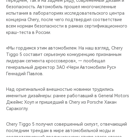
переднем, так и на заднем ряду, современный дизайн и
CHERY REMOTE
безопасность. Автомобиль прошел многочисленные
испытания в лабораториях исследовательского центра
CHERY И СПОРТ
концерна Chery, после чего подтвердил соответствие
всем нормам безопасности в рамках сертификационного
НАШИ МЕРОПРИЯТИЯ
краш-теста в России.
ВИДЕООБЗОРЫ
«Мы гордимся этим автомобилем. На наш взгляд, Chery
Tiggo 5 составит серьезную конкуренцию признанным
лидерам сегмента кроссоверов», — пообещал
CHERY ДЛЯ ДЕТЕЙ
генеральный директор ЗАО «Чери Автомобили Рус»
Геннадий Павлов.
Над оригинальной внешностью новинки трудились
именитые дизайнеры: ранее работавший в General Motors
Джеймс Хоуп и пришедший в Chery из Porsche Хакан
Саракоглу.
Chery Tiggo 5 получил совершенный силуэт, отвечающий
последним трендам в мире автомобильной моды и