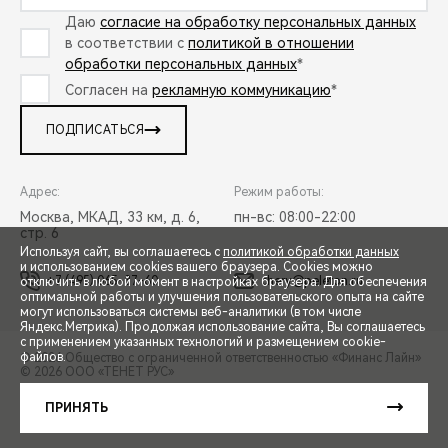
Даю
согласие на обработку персональных данных
в соответствии с
политикой в отношении
обработки персональных данных
*
Согласен на
рекламную коммуникацию
*
ПОДПИСАТЬСЯ
Адрес:
Режим работы:
Москва, МКАД, 33 км, д. 6,
пн-вс: 08:00-22:00
стр. 6
Используя сайт, вы соглашаетесь с
политикой обработки данных
и использованием cookies вашего браузера. Cookies можно
+7 (495) 065-37-60
chery@peleton.ru
отключить в любой момент в настройках браузера. Для обеспечения
оптимальной работы и улучшения пользовательского опыта на сайте
могут использоваться системы веб-аналитики (в том числе
СПЕЦПРЕДЛОЖЕНИЯ
Яндекс.Метрика). Продолжая использование сайта, Вы соглашаетесь
с применением указанных технологий и размещением cookie-
файлов.
© 2026 Общество с ограниченной ответственностью «Финанс Лайн»
© 2026 ООО «ТЕНЕТ РУС»
ЗАПИСЬ НА ТЕСТ-ДРАЙВ
ПРАВОВАЯ ИНФОРМАЦИЯ
КОНТАКТЫ
КЛИЕНТСКАЯ ПОДДЕРЖКА
ПРИНЯТЬ
Сделано в ПЕРКС
РАСЧЕТ КРЕДИТА