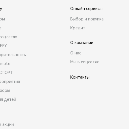
y
Онлайн сервисы
ары
Выбор и покупка
е
Кредит
соцсетях
О компании
ERY
О нас
орительность
Мы в соцсетях
emote
 СПОРТ
Контакты
роприятия
зоры
ля детей
и акции