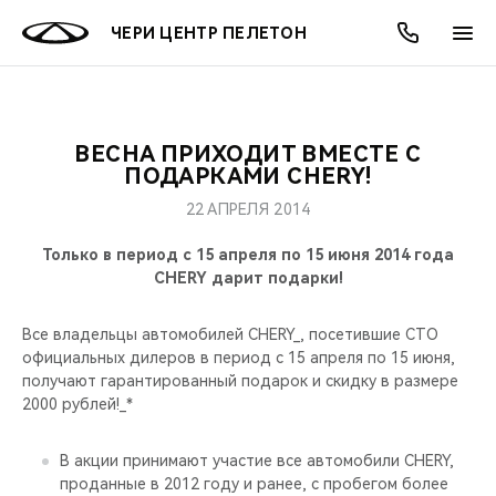
ЧЕРИ ЦЕНТР ПЕЛЕТОН
ВЕСНА ПРИХОДИТ ВМЕСТЕ С
ОНЛАЙН СЕРВИСЫ
ПОКУПАТЕЛЯМ
ВЛАДЕЛЬЦАМ
О КОМПАНИИ
МИР CHERY
МОДЕЛИ
АКЦИИ
ПОДАРКАМИ CHERY!
22 АПРЕЛЯ 2014
ВЫБОР И ПОКУПКА
СЕРВИС
АКСЕССУАРЫ
ВЫГОДЫ И АКЦИИ
ВЫБОР И ПОКУПКА
О НАС
ВСЕ МОДЕЛИ
Только в период с 15 апреля по 15 июня 2014 года
КРЕДИТ И СТРАХОВАНИЕ
ЗАПЧАСТИ И АКСЕССУАРЫ
О БРЕНДЕ
КРЕДИТ
МЫ В СОЦСЕТЯХ
CHERY дарит подарки!
КРОССОВЕРЫ
ПОДДЕРЖКА
CHERY В СОЦСЕТЯХ
Все владельцы автомобилей CHERY_, посетившие СТО
СЕДАНЫ
официальных дилеров в период с 15 апреля по 15 июня,
получают гарантированный подарок и скидку в размере
CHERY CONNECT
ЛЮДИ CHERY
2000 рублей!_*
НОВИНКИ
БЛАГОТВОРИТЕЛЬНОСТЬ
В акции принимают участие все автомобили CHERY,
проданные в 2012 году и ранее, с пробегом более