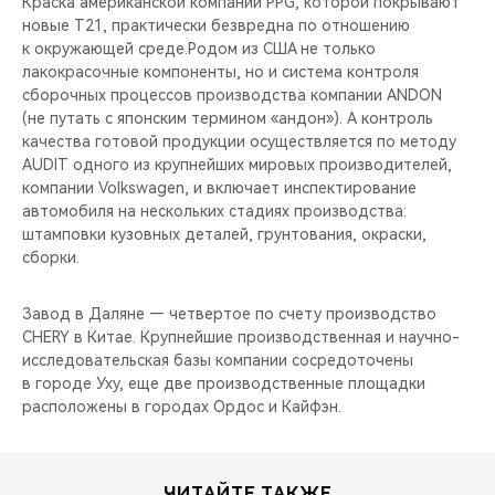
Краска американской компании PPG, которой покрывают
новые T21, практически безвредна по отношению
к окружающей среде.Родом из США не только
лакокрасочные компоненты, но и система контроля
сборочных процессов производства компании ANDON
(не путать с японским термином «андон»). А контроль
качества готовой продукции осуществляется по методу
AUDIT одного из крупнейших мировых производителей,
компании Volkswagen, и включает инспектирование
автомобиля на нескольких стадиях производства:
штамповки кузовных деталей, грунтования, окраски,
сборки.
Завод в Даляне — четвертое по счету производство
CHERY в Китае. Крупнейшие производственная и научно-
исследовательская базы компании сосредоточены
в городе Уху, еще две производственные площадки
расположены в городах Ордос и Кайфэн.
ЧИТАЙТЕ ТАКЖЕ