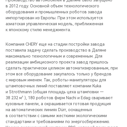
Производство автомобилей в Даляне было запущено
CHERY REMOTE
в 2012 году. Основной объем технологического
оборудования и промышленных роботов завода
CHERY И СПОРТ
импортирован из Европы. При этом используется
азиатская управленческая модель, приближенная
НАШИ МЕРОПРИЯТИЯ
к японскому стилю менеджмента.
ВИДЕООБЗОРЫ
Компания CHERY еще на стадии постройки завода
поставила задачу сделать производство в Даляне
максимально технологичным и современным. Для
CHERY ДЛЯ ДЕТЕЙ
реализации амбициозного проекта завод пришлось
сделать практически целиком автоматизированным, при
этом все оборудование закупалось только у брендов
с мировым именем. Так, роботы-манипуляторы для
штамповочных линий поставляют компании Kuka
и Strothmann (общая площадь цеха штамповки —
38 232 м² ), 180 роботов фирм Nachi и Edag сваривают
кузовные панели, а окрашивается готовая продукция
на автоматических линиях Dürr, оснащенных
в соответствии с самыми жесткими экологическими
стандартами и требованиями по энергосбережению.