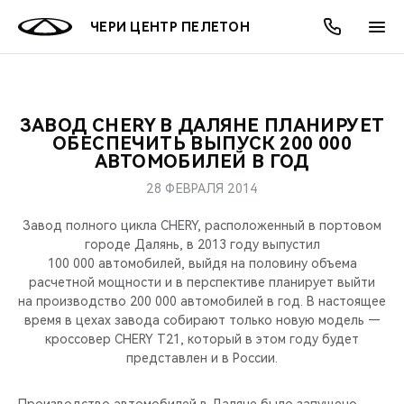
ЧЕРИ ЦЕНТР ПЕЛЕТОН
ЗАВОД CHERY В ДАЛЯНЕ ПЛАНИРУЕТ
ОНЛАЙН СЕРВИСЫ
ПОКУПАТЕЛЯМ
ВЛАДЕЛЬЦАМ
О КОМПАНИИ
МИР CHERY
МОДЕЛИ
АКЦИИ
ОБЕСПЕЧИТЬ ВЫПУСК 200 000
АВТОМОБИЛЕЙ В ГОД
ВЫБОР И ПОКУПКА
СЕРВИС
АКСЕССУАРЫ
ВЫГОДЫ И АКЦИИ
ВЫБОР И ПОКУПКА
О НАС
ВСЕ МОДЕЛИ
28 ФЕВРАЛЯ 2014
КРЕДИТ И СТРАХОВАНИЕ
ЗАПЧАСТИ И АКСЕССУАРЫ
О БРЕНДЕ
КРЕДИТ
МЫ В СОЦСЕТЯХ
Завод полного цикла CHERY, расположенный в портовом
КРОССОВЕРЫ
городе Далянь, в 2013 году выпустил
100 000 автомобилей, выйдя на половину объема
ПОДДЕРЖКА
CHERY В СОЦСЕТЯХ
расчетной мощности и в перспективе планирует выйти
СЕДАНЫ
на производство 200 000 автомобилей в год. В настоящее
CHERY CONNECT
ЛЮДИ CHERY
время в цехах завода собирают только новую модель —
кроссовер CHERY T21, который в этом году будет
НОВИНКИ
представлен и в России.
БЛАГОТВОРИТЕЛЬНОСТЬ