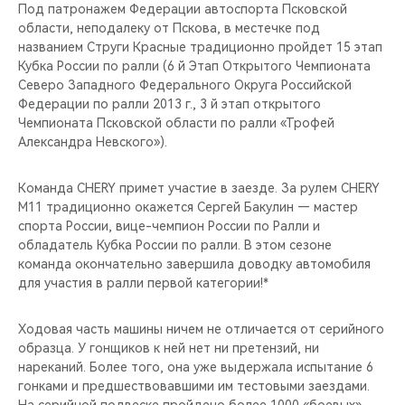
CHERY REMOTE
Под патронажем Федерации автоспорта Псковской
области, неподалеку от Пскова, в местечке под
названием Струги Красные традиционно пройдет 15 этап
CHERY И СПОРТ
Кубка России по ралли (6 й Этап Открытого Чемпионата
Северо Западного Федерального Округа Российской
НАШИ МЕРОПРИЯТИЯ
Федерации по ралли 2013 г., 3 й этап открытого
Чемпионата Псковской области по ралли «Трофей
ВИДЕООБЗОРЫ
Александра Невского»).
CHERY ДЛЯ ДЕТЕЙ
Команда CHERY примет участие в заезде. За рулем CHERY
M11 традиционно окажется Сергей Бакулин — мастер
спорта России, вице-чемпион России по Ралли и
обладатель Кубка России по ралли. В этом сезоне
команда окончательно завершила доводку автомобиля
для участия в ралли первой категории!*
Ходовая часть машины ничем не отличается от серийного
образца. У гонщиков к ней нет ни претензий, ни
нареканий. Более того, она уже выдержала испытание 6
гонками и предшествовавшими им тестовыми заездами.