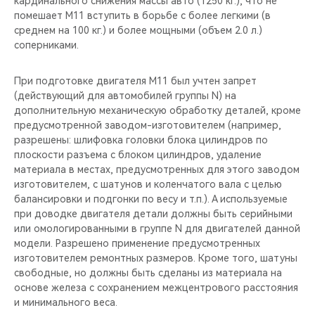
кардинального снижения массы авто (1250 кг.), что не
помешает M11 вступить в борьбе с более легкими (в
среднем на 100 кг.) и более мощными (объем 2.0 л.)
соперниками.
При подготовке двигателя M11 был учтен запрет
(действующий для автомобилей группы N) на
дополнительную механическую обработку деталей, кроме
предусмотренной заводом-изготовителем (например,
разрешены: шлифовка головки блока цилиндров по
плоскости разъема с блоком цилиндров, удаление
материала в местах, предусмотренных для этого заводом
изготовителем, с шатунов и коленчатого вала с целью
балансировки и подгонки по весу и т.п.). А используемые
при доводке двигателя детали должны быть серийными
или омологированными в группе N для двигателей данной
модели. Разрешено применение предусмотренных
изготовителем ремонтных размеров. Кроме того, шатуны
свободные, но должны быть сделаны из материала на
основе железа с сохранением межцентрового расстояния
и минимального веса.