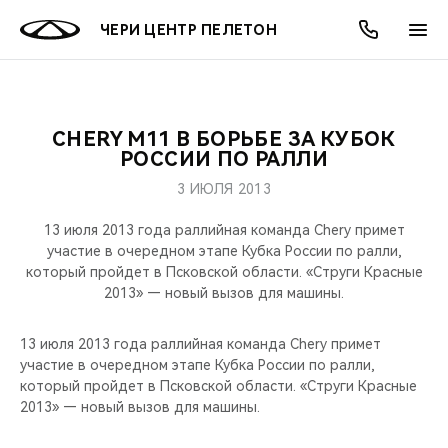
ЧЕРИ ЦЕНТР ПЕЛЕТОН
CHERY M11 В БОРЬБЕ ЗА КУБОК
ОНЛАЙН СЕРВИСЫ
ПОКУПАТЕЛЯМ
ВЛАДЕЛЬЦАМ
О КОМПАНИИ
МИР CHERY
МОДЕЛИ
АКЦИИ
РОССИИ ПО РАЛЛИ
3 ИЮЛЯ 2013
ВЫБОР И ПОКУПКА
СЕРВИС
АКСЕССУАРЫ
ВЫГОДЫ И АКЦИИ
ВЫБОР И ПОКУПКА
О НАС
ВСЕ МОДЕЛИ
13 июля 2013 года раллийная команда Chery примет
КРЕДИТ И СТРАХОВАНИЕ
ЗАПЧАСТИ И АКСЕССУАРЫ
О БРЕНДЕ
КРЕДИТ
МЫ В СОЦСЕТЯХ
участие в очередном этапе Кубка России по ралли,
КРОССОВЕРЫ
который пройдет в Псковской области. «Струги Красные
2013» — новый вызов для машины.
ПОДДЕРЖКА
CHERY В СОЦСЕТЯХ
СЕДАНЫ
13 июля 2013 года раллийная команда Chery примет
CHERY CONNECT
ЛЮДИ CHERY
участие в очередном этапе Кубка России по ралли,
НОВИНКИ
который пройдет в Псковской области. «Струги Красные
БЛАГОТВОРИТЕЛЬНОСТЬ
2013» — новый вызов для машины.