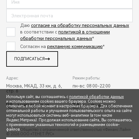
Даю
согласие на обработку персональных данных
в соответствии с
политикой в отношении
обработки персональных данных
*
Согласен на
рекламную коммуникацию
*
ПОДПИСАТЬСЯ
Адрес:
Режим работы:
Москва, МКАД, 33 км, д. 6,
пн-вс: 08:00-22:00
стр. 6
Используя сайт, вы соглашаетесь с
политикой обработки данных
и использованием cookies вашего браузера. Cookies можно
+7 (495) 065-37-60
chery@peleton.ru
отключить в любой момент в настройках браузера. Для обеспечения
оптимальной работы и улучшения пользовательского опыта на сайте
могут использоваться системы веб-аналитики (в том числе
СПЕЦПРЕДЛОЖЕНИЯ
Яндекс.Метрика). Продолжая использование сайта, Вы соглашаетесь
с применением указанных технологий и размещением cookie-
файлов.
© 2026 Общество с ограниченной ответственностью «Финанс Лайн»
© 2026 ООО «ТЕНЕТ РУС»
ЗАПИСЬ НА ТЕСТ-ДРАЙВ