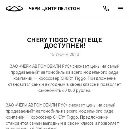
ЧЕРИ ЦЕНТР ПЕЛЕТОН
CHERY TIGGO СТАЛ ЕЩЕ
ОНЛАЙН СЕРВИСЫ
ПОКУПАТЕЛЯМ
ВЛАДЕЛЬЦАМ
О КОМПАНИИ
МИР CHERY
МОДЕЛИ
АКЦИИ
ДОСТУПНЕЙ!
15 ИЮНЯ 2013
ВЫБОР И ПОКУПКА
СЕРВИС
АКСЕССУАРЫ
ВЫГОДЫ И АКЦИИ
ВЫБОР И ПОКУПКА
О НАС
ВСЕ МОДЕЛИ
ЗАО «ЧЕРИ АВТОМОБИЛИ РУС» снижает цены на самый
КРЕДИТ И СТРАХОВАНИЕ
ЗАПЧАСТИ И АКСЕССУАРЫ
О БРЕНДЕ
КРЕДИТ
МЫ В СОЦСЕТЯХ
продаваемый* автомобиль из всего модельного ряда
КРОССОВЕРЫ
компании — кроссовер CHERY Tiggo. Предложение
становится самым выгодным в своем классе и позволяет
ПОДДЕРЖКА
CHERY В СОЦСЕТЯХ
сэкономить 60 000 рублей.
СЕДАНЫ
CHERY CONNECT
ЛЮДИ CHERY
ЗАО «ЧЕРИ АВТОМОБИЛИ РУС» снижает цены на самый
НОВИНКИ
продаваемый* автомобиль из всего модельного ряда
БЛАГОТВОРИТЕЛЬНОСТЬ
компании — кроссовер CHERY Tiggo. Предложение
становится самым выгодным в своем классе и позволяет