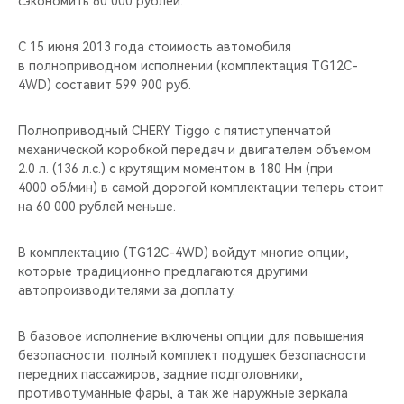
сэкономить 60 000 рублей.
CHERY REMOTE
С 15 июня 2013 года стоимость автомобиля
CHERY И СПОРТ
в полноприводном исполнении (комплектация TG12C-
4WD) составит 599 900 руб.
НАШИ МЕРОПРИЯТИЯ
Полноприводный CHERY Tiggo c пятиступенчатой
ВИДЕООБЗОРЫ
механической коробкой передач и двигателем объемом
2.0 л. (136 л.с.) с крутящим моментом в 180 Нм (при
CHERY ДЛЯ ДЕТЕЙ
4000 об/мин) в самой дорогой комплектации теперь стоит
на 60 000 рублей меньше.
В комплектацию (TG12C-4WD) войдут многие опции,
которые традиционно предлагаются другими
автопроизводителями за доплату.
В базовое исполнение включены опции для повышения
безопасности: полный комплект подушек безопасности
передних пассажиров, задние подголовники,
противотуманные фары, а так же наружные зеркала