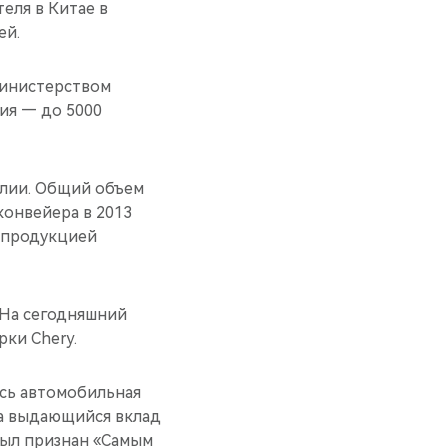
еля в Китае в
ей.
 Министерством
ия — до 5000
илии. Общий объем
онвейера в 2013
ь продукцией
. На сегодняшний
рки Chery.
ась автомобильная
а выдающийся вклад
был признан «Самым