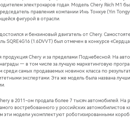
дителем электрокаров года». Модель Chery Riich M1 бы
редседатель правления компании Инь Тонкуе (Yin Tongyu
щейся фигурой в отрасли.
достоился и бензиновый двигатель от Chery. Самостоят
ь SQRE4G16 (1.6DVVT) был отмечен в конкурсе «Сердца 
я продукция Chery и за пределами Поднебесной. На авт
награды — в том числе за лучшую маркетинговую програ
м среди самых продаваемых новинок класса по результа
тетными экспертами. Эта же модель была названа лучш
и.
hery в 2011-ом продала более 7 тысяч автомобилей. На
амого востребованного у российских автомобилистов кл
2-ом эти модели укомплектуют роботизированными короб