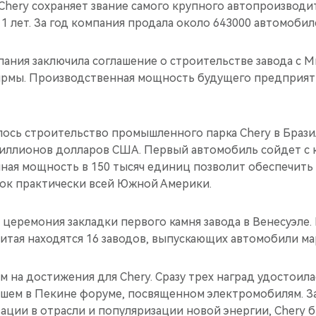
 Chery сохраняет звание самого крупного автопроизводит
1 лет. За год компания продала около 643000 автомобил
мпания заключила соглашение о строительстве завода с
рмы. Производственная мощность будущего предприят
алось строительство промышленного парка Chery в Браз
иллионов долларов США. Первый автомобиль сойдет с к
нная мощность в 150 тысяч единиц позволит обеспечит
к практически всей Южной Америки.
ь церемония закладки первого камня завода в Венесуэле
итая находятся 16 заводов, выпускающих автомобили ма
м на достижения для Chery. Сразу трех наград удостоил
шем в Пекине форуме, посвященном электромобилям. З
ации в отрасли и популяризации новой энергии, Chery 