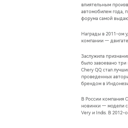
влиятельным произво
автомобилем года, п
форума самой выдаю
Награды в 2011-ом у
компании — двигател
Заслужила признани
было завоевано три 
Chery QQ стал лучши
проведенных автори
брендом в Индонези
В России компания C
новинки — модели с
Very и Indis. В 201