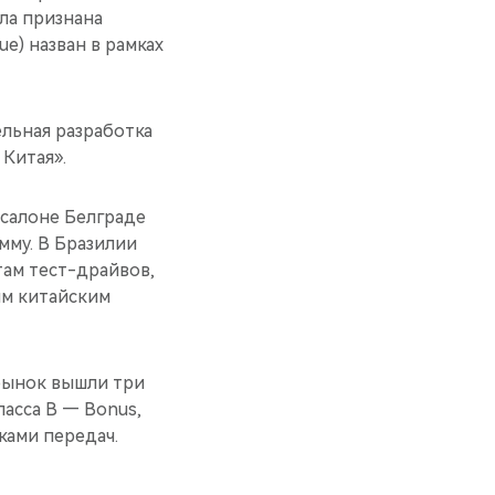
ла признана
e) назван в рамках
ельная разработка
Китая».
осалоне Белграде
мму. В Бразилии
там тест-драйвов,
им китайским
 рынок вышли три
асса B — Bonus,
ками передач.