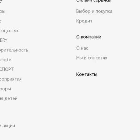
ары
Выбор и покупка
е
Кредит
соцсетях
О компании
ERY
О нас
орительность
Мы в соцсетях
emote
 СПОРТ
Контакты
роприятия
зоры
ля детей
и акции