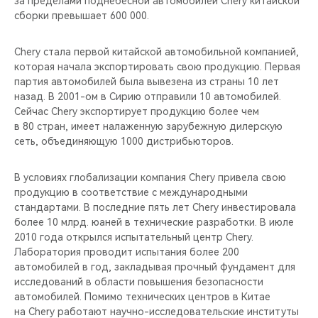
за пределами поднебесной автомобилей Chery китайской
CHERY REMOTE
сборки превышает 600 000.
CHERY И СПОРТ
Chery стала первой китайской автомобильной компанией,
которая начала экспортировать свою продукцию. Первая
НАШИ МЕРОПРИЯТИЯ
партия автомобилей была вывезена из страны 10 лет
назад. В 2001-ом в Сирию отправили 10 автомобилей.
ВИДЕООБЗОРЫ
Сейчас Chery экспортирует продукцию более чем
в 80 стран, имеет налаженную зарубежную дилерскую
сеть, объединяющую 1000 дистрибьюторов.
CHERY ДЛЯ ДЕТЕЙ
В условиях глобализации компания Chery привела свою
продукцию в соответствие с международными
стандартами. В последние пять лет Chery инвестировала
более 10 млрд. юаней в технические разработки. В июле
2010 года открылся испытательный центр Chery.
Лаборатория проводит испытания более 200
автомобилей в год, закладывая прочный фундамент для
исследований в области повышения безопасности
автомобилей. Помимо технических центров в Китае
на Chery работают научно-исследовательские институты