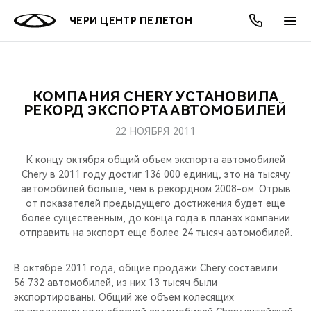
ЧЕРИ ЦЕНТР ПЕЛЕТОН
КОМПАНИЯ CHERY УСТАНОВИЛА
ОНЛАЙН СЕРВИСЫ
ПОКУПАТЕЛЯМ
ВЛАДЕЛЬЦАМ
О КОМПАНИИ
МИР CHERY
МОДЕЛИ
АКЦИИ
РЕКОРД ЭКСПОРТА АВТОМОБИЛЕЙ
22 НОЯБРЯ 2011
ВЫБОР И ПОКУПКА
СЕРВИС
АКСЕССУАРЫ
ВЫГОДЫ И АКЦИИ
ВЫБОР И ПОКУПКА
О НАС
ВСЕ МОДЕЛИ
К концу октября общий объем экспорта автомобилей
КРЕДИТ И СТРАХОВАНИЕ
ЗАПЧАСТИ И АКСЕССУАРЫ
О БРЕНДЕ
КРЕДИТ
МЫ В СОЦСЕТЯХ
Chery в 2011 году достиг 136 000 единиц, это на тысячу
КРОССОВЕРЫ
автомобилей больше, чем в рекордном 2008-ом. Отрыв
от показателей предыдущего достижения будет еще
ПОДДЕРЖКА
CHERY В СОЦСЕТЯХ
более существенным, до конца года в планах компании
СЕДАНЫ
отправить на экспорт еще более 24 тысяч автомобилей.
CHERY CONNECT
ЛЮДИ CHERY
НОВИНКИ
В октябре 2011 года, общие продажи Chery составили
БЛАГОТВОРИТЕЛЬНОСТЬ
56 732 автомобилей, из них 13 тысяч были
экспортированы. Общий же объем колесящих