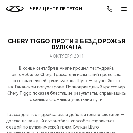
ЧЕРИ ЦЕНТР ПЕЛЕТОН
CHERY TIGGO ПРОТИВ БЕЗДОРОЖЬЯ
ОНЛАЙН СЕРВИСЫ
ПОКУПАТЕЛЯМ
ВЛАДЕЛЬЦАМ
О КОМПАНИИ
МИР CHERY
МОДЕЛИ
АКЦИИ
ВУЛКАНА
4 ОКТЯБРЯ 2011
ВЫБОР И ПОКУПКА
СЕРВИС
АКСЕССУАРЫ
ВЫГОДЫ И АКЦИИ
ВЫБОР И ПОКУПКА
О НАС
ВСЕ МОДЕЛИ
В конце сентября в Анапе прошел тест-драйв
КРЕДИТ И СТРАХОВАНИЕ
ЗАПЧАСТИ И АКСЕССУАРЫ
О БРЕНДЕ
КРЕДИТ
МЫ В СОЦСЕТЯХ
автомобилей Chery. Трасса для испытаний пролегала
КРОССОВЕРЫ
по окаменевшей грязи вулкана Шуго — крупнейшего
на Таманском полуострове. Полноприводный кроссовер
ПОДДЕРЖКА
CHERY В СОЦСЕТЯХ
Chery Tiggo показал блестящие результаты, справившись
СЕДАНЫ
с самыми сложными участками пути.
CHERY CONNECT
ЛЮДИ CHERY
НОВИНКИ
Трасса для тест-драйва была действительно сложной —
БЛАГОТВОРИТЕЛЬНОСТЬ
далеко не каждый автомобиль способен справиться
с ездой по вулканической грязи. Вулкан Шуго