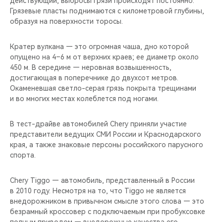
действующий, выбросы грязи происходят постоянно.
CHERY REMOTE
Грязевые пласты поднимаются с километровой глубины,
образуя на поверхности торосы.
CHERY И СПОРТ
Кратер вулкана — это огромная чаша, дно которой
НАШИ МЕРОПРИЯТИЯ
опущено на 4–6 м от верхних краев; ее диаметр около
450 м. В середине — неровная возвышенность,
ВИДЕООБЗОРЫ
достигающая в поперечнике до двухсот метров.
Окаменевшая светло-серая грязь покрыта трещинами
и во многих местах колеблется под ногами.
CHERY ДЛЯ ДЕТЕЙ
В тест-драйве автомобилей Chery приняли участие
представители ведущих СМИ России и Краснодарского
края, а также знаковые персоны российского парусного
спорта.
Chery Tiggo — автомобиль, представленный в России
в 2010 году. Несмотря на то, что Tiggo не является
внедорожником в привычном смысле этого слова — это
безрамный кроссовер с подключаемым при пробуксовке